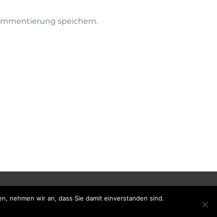
ommentierung speichern.
tung
n, nehmen wir an, dass Sie damit einverstanden sind.