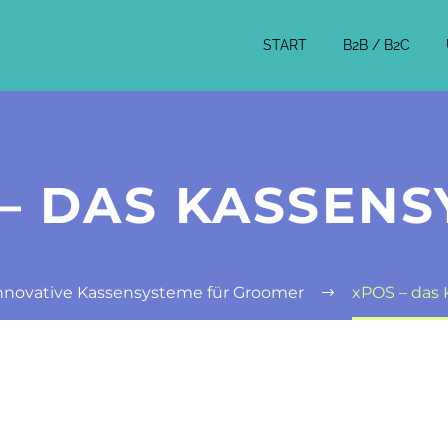
START
B2B / B2C
– DAS KASSEN
nnovative Kassensysteme für Groomer
xPOS – das