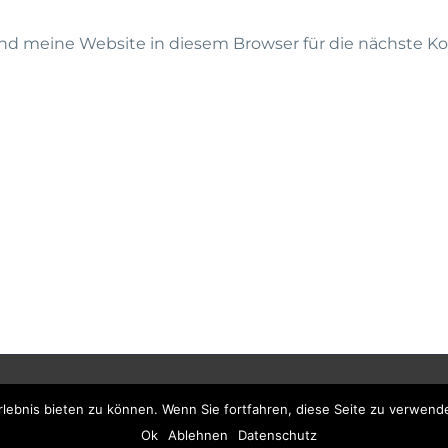
d meine Website in diesem Browser für die nächste K
ressum
Datenschutzerklärung
AGB
Fernwar
ebnis bieten zu können. Wenn Sie fortfahren, diese Seite zu verwende
Ok
Ablehnen
Datenschutz